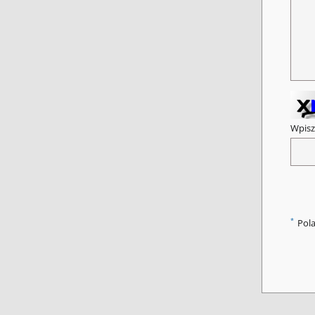
Wpisz
*
Pol