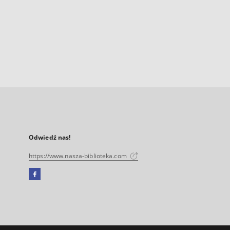
Odwiedź nas!
https://www.nasza-biblioteka.com
Facebook
Link
zewnętrzny,
otworzy
się
w