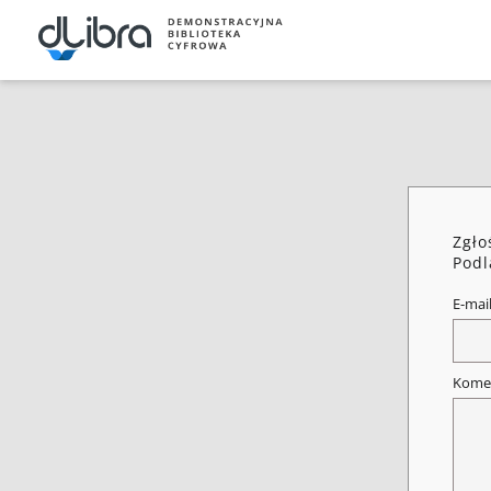
Zgło
Podl
E-mai
Kome