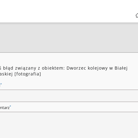
ś błąd związany z obiektem: Dworzec kolejowy w Białej
askiej [fotografia]
*
l
*
ntarz