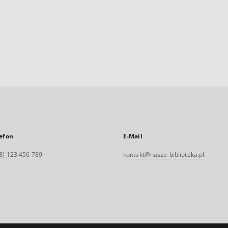
efon
E-Mail
8) 123 456 789
kontakt@nasza-biblioteka.pl