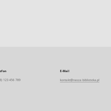
efon
E-Mail
8) 123 456 789
kontakt@nasza-biblioteka.pl