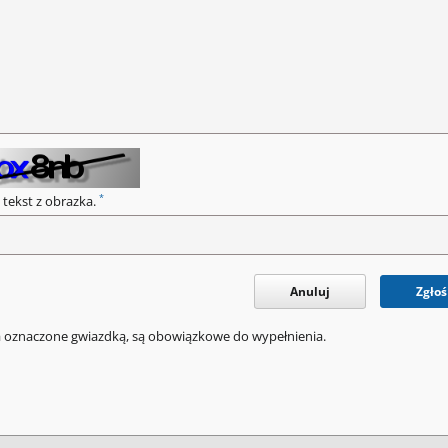
*
 tekst z obrazka.
Anuluj
Zgłoś
a oznaczone gwiazdką, są obowiązkowe do wypełnienia.