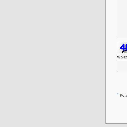
Wpisz
*
Pol