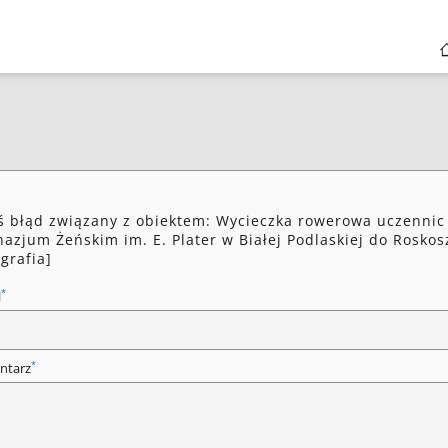
ś błąd związany z obiektem: Wycieczka rowerowa uczennic
azjum Żeńskim im. E. Plater w Białej Podlaskiej do Roskos
ografia]
*
l
*
ntarz