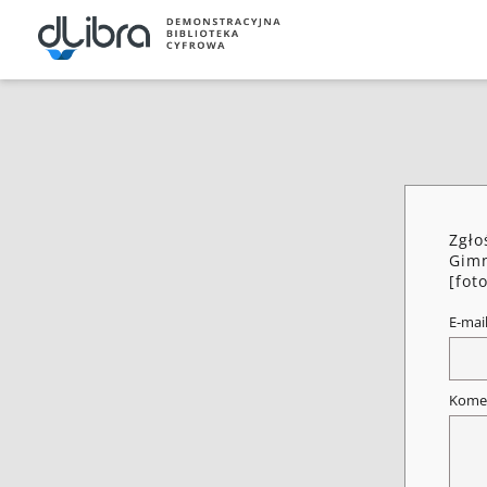
Zgło
Gimn
[fot
E-mai
Kome