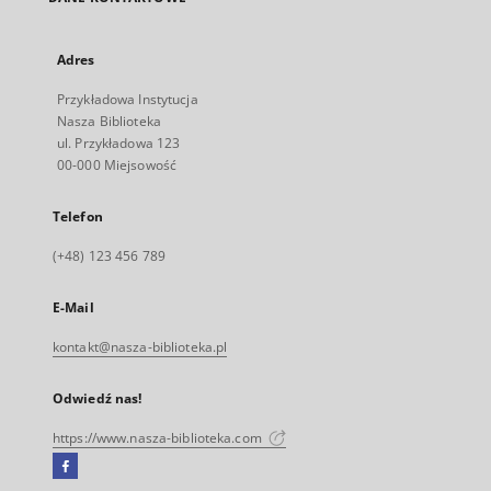
Adres
Przykładowa Instytucja
Nasza Biblioteka
ul. Przykładowa 123
00-000 Miejsowość
Telefon
(+48) 123 456 789
E-Mail
kontakt@nasza-biblioteka.pl
Odwiedź nas!
https://www.nasza-biblioteka.com
Facebook
Link