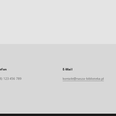
efon
E-Mail
8) 123 456 789
kontakt@nasza-biblioteka.pl