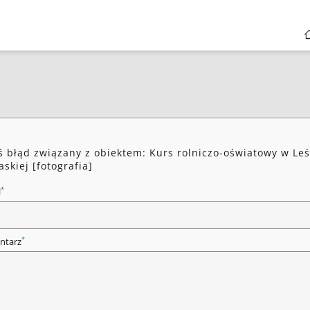
ś błąd związany z obiektem: Kurs rolniczo-oświatowy w Le
askiej [fotografia]
*
l
*
ntarz