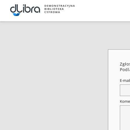
Zgło
Podl
E-mai
Kome