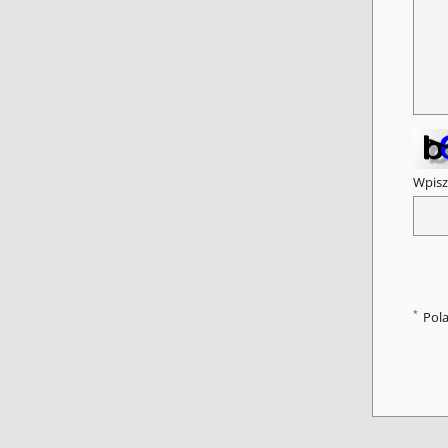
Wpisz
*
Pol