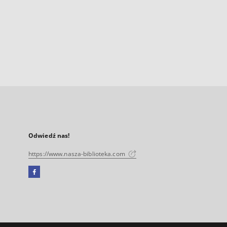
Odwiedź nas!
https://www.nasza-biblioteka.com
Facebook
Link
zewnętrzny,
otworzy
się
w