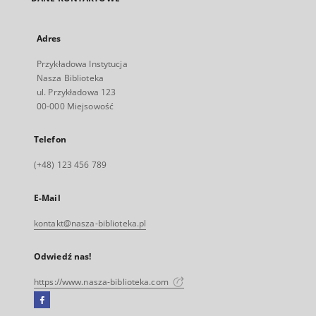
Adres
Przykładowa Instytucja
Nasza Biblioteka
ul. Przykładowa 123
00-000 Miejsowość
Telefon
(+48) 123 456 789
E-Mail
kontakt@nasza-biblioteka.pl
Odwiedź nas!
https://www.nasza-biblioteka.com
Facebook
Link