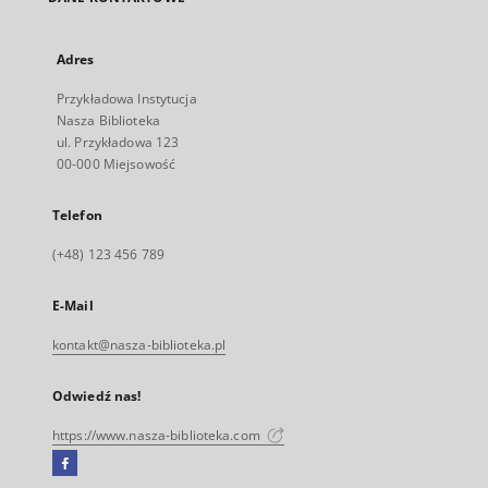
Adres
Przykładowa Instytucja
Nasza Biblioteka
ul. Przykładowa 123
00-000 Miejsowość
Telefon
(+48) 123 456 789
E-Mail
kontakt@nasza-biblioteka.pl
Odwiedź nas!
https://www.nasza-biblioteka.com
Facebook
Link