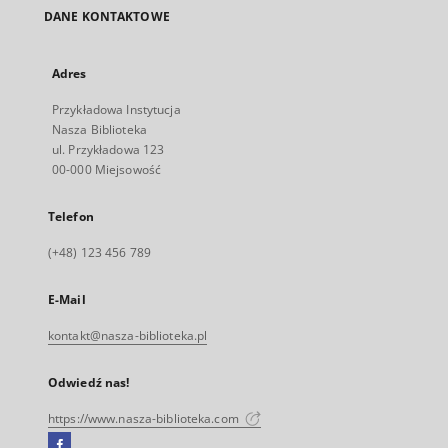
DANE KONTAKTOWE
Adres
Przykładowa Instytucja
Nasza Biblioteka
ul. Przykładowa 123
00-000 Miejsowość
Telefon
(+48) 123 456 789
E-Mail
kontakt@nasza-biblioteka.pl
Odwiedź nas!
https://www.nasza-biblioteka.com
Facebook