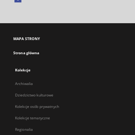
Link
zewnętrzny,
otworzy
się
w
nowej
MAPA STRONY
karcie
Strona główna
Kolekcje
Archiwalia
Dziedzictwo kulturowe
Kolekcje osób prywatnych
Kolekcje tematyczne
Regionalia