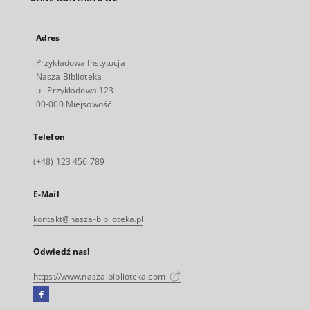
Adres
Przykładowa Instytucja
Nasza Biblioteka
ul. Przykładowa 123
00-000 Miejsowość
Telefon
(+48) 123 456 789
E-Mail
kontakt@nasza-biblioteka.pl
Odwiedź nas!
https://www.nasza-biblioteka.com
Facebook
Link