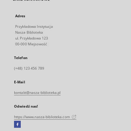
Adres
Przykładowa Instytucja
Nasza Biblioteka
ul. Przykładowa 123
00-000 Miejsowość
Telefon
(+48) 123 456 789
E-Mail
kontakt@nasza-biblioteka.pl
Odwiedź nas!
https://www.nasza-biblioteka.com
Facebook
Link