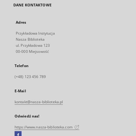
DANE KONTAKTOWE
Adres
Przykładowa Instytucja
Nasza Biblioteka
ul. Przykładowa 123
00-000 Miejsowość
Telefon
(+48) 123 456 789
E-Mail
kontakt@nasza-biblioteka.pl
Odwiedź nas!
https://www.nasza-biblioteka.com
Facebook