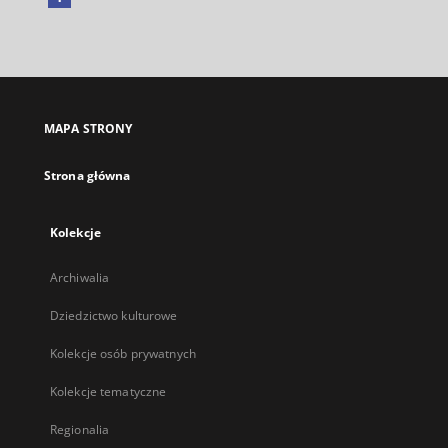
Link
zewnętrzny,
otworzy
się
w
nowej
MAPA STRONY
karcie
Strona główna
Kolekcje
Archiwalia
Dziedzictwo kulturowe
Kolekcje osób prywatnych
Kolekcje tematyczne
Regionalia