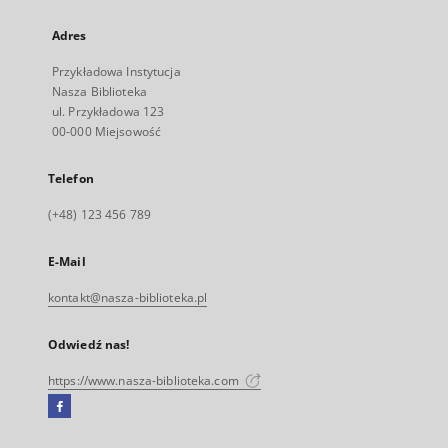
Adres
Przykładowa Instytucja
Nasza Biblioteka
ul. Przykładowa 123
00-000 Miejsowość
Telefon
(+48) 123 456 789
E-Mail
kontakt@nasza-biblioteka.pl
Odwiedź nas!
https://www.nasza-biblioteka.com
Facebook
Link
zewnętrzny,