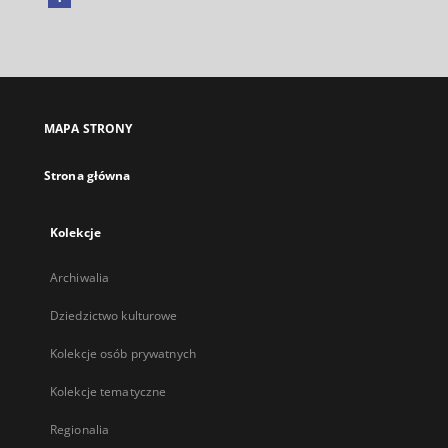
Link
zewnętrzny,
otworzy
się
w
nowej
MAPA STRONY
karcie
Strona główna
Kolekcje
Archiwalia
Dziedzictwo kulturowe
Kolekcje osób prywatnych
Kolekcje tematyczne
Regionalia