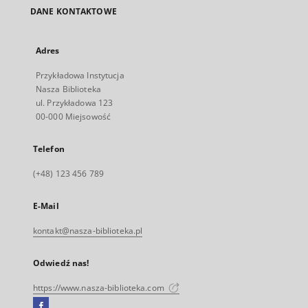
DANE KONTAKTOWE
Adres
Przykładowa Instytucja
Nasza Biblioteka
ul. Przykładowa 123
00-000 Miejsowość
Telefon
(+48) 123 456 789
E-Mail
kontakt@nasza-biblioteka.pl
Odwiedź nas!
https://www.nasza-biblioteka.com
Facebook