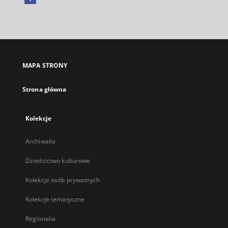
Link
zewnętrzny,
otworzy
się
w
nowej
MAPA STRONY
karcie
Strona główna
Kolekcje
Archiwalia
Dziedzictwo kulturowe
Kolekcje osób prywatnych
Kolekcje tematyczne
Regionalia