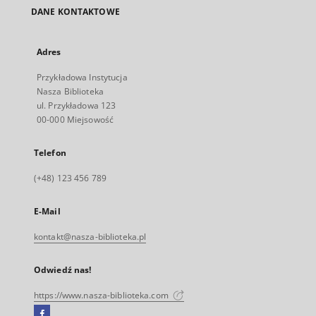
DANE KONTAKTOWE
Adres
Przykładowa Instytucja
Nasza Biblioteka
ul. Przykładowa 123
00-000 Miejsowość
Telefon
(+48) 123 456 789
E-Mail
kontakt@nasza-biblioteka.pl
Odwiedź nas!
https://www.nasza-biblioteka.com
Facebook