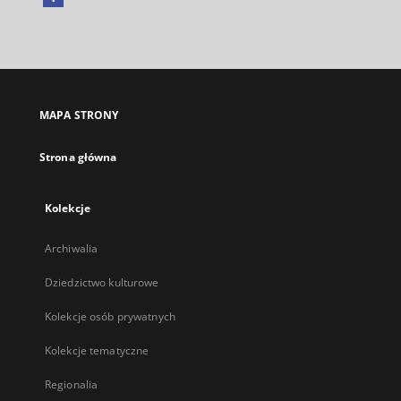
Link
zewnętrzny,
otworzy
się
w
nowej
MAPA STRONY
karcie
Strona główna
Kolekcje
Archiwalia
Dziedzictwo kulturowe
Kolekcje osób prywatnych
Kolekcje tematyczne
Regionalia