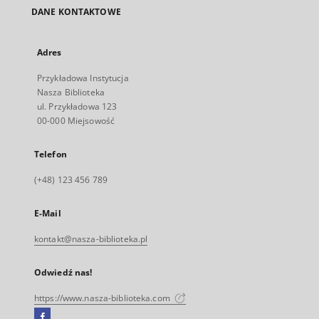
DANE KONTAKTOWE
Adres
Przykładowa Instytucja
Nasza Biblioteka
ul. Przykładowa 123
00-000 Miejsowość
Telefon
(+48) 123 456 789
E-Mail
kontakt@nasza-biblioteka.pl
Odwiedź nas!
https://www.nasza-biblioteka.com
Facebook