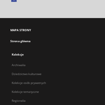
Link
zewnętrzny,
otworzy
się
w
nowej
MAPA STRONY
karcie
Strona główna
Kolekcje
Archiwalia
Dziedzictwo kulturowe
Kolekcje osób prywatnych
Kolekcje tematyczne
Regionalia