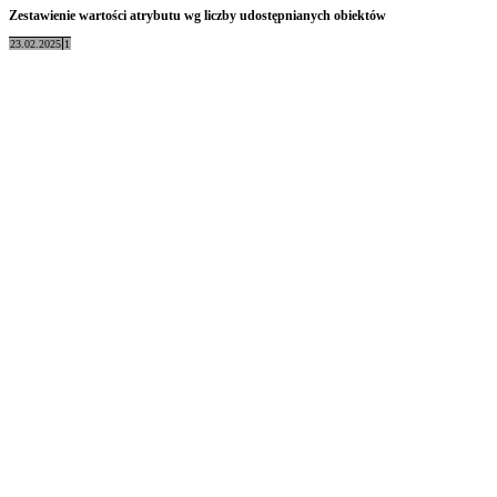
Zestawienie wartości atrybutu wg liczby udostępnianych obiektów
23.02.2025
1