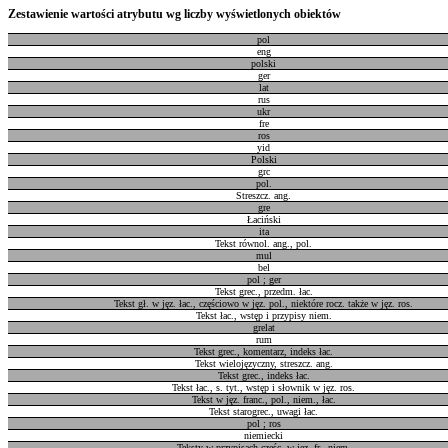
Zestawienie wartości atrybutu wg liczby wyświetlonych obiektów
pol
eng
polski
ger
lat
rus
ukr
fre
ros
yid
Polski
grc
pol.
Streszcz. ang.
gre
Łaciński
ita
Tekst równol. ang., pol.
mul
bel
pol ; ger
Tekst grec., przedm. łac.
Tekst gł. w jęz. łac., częściowo w jęz. pol., niektóre rocz. także w jęz. ros.
Tekst łac., wstęp i przypisy niem.
grelat
rum
Tekst grec., komentarz, indeks łac.
Tekst wielojęzyczny, streszcz. ang.
Tekst grec., indeks łac.
Tekst łac., s. tyt., wstęp i słownik w jęz. ros.
Tekst w jęz. franc., pol., niem., łac.
Tekst starogrec., uwagi łac.
pol ; ros
niemiecki
Teksty w przypisach częśc. w jęz. fr., niem.