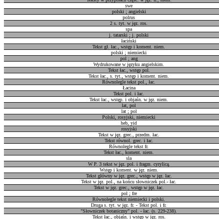
swe
polski ; angielski
polrus
2 s. tyt. w jęz. ros.
spa
j. tatarski ; j. polski
łaciński
Tekst gł. łac., wstęp i koment. niem.
polski ; niemiecki
pol ; ang
Wydrukowane w języku angielskim.
Tekst łac., wstęp pol.
Tekst łac., s. tyt., wstęp i koment. niem.
Równolegle tekst pol., łac.
Łacina
Tekst pol. i łac.
Tekst łac., wstęp. i objaśn. w jęz. niem.
lat, pol
lat ; pol
Polski, rosyjski, niemiecki
heb, yid
rosyjski
Tekst w jęz. grec., przedm. łac.
Tekst równol. grec. i łac.
Równolegle tekst fr.
Tekst łac., koment. niem.
sla
W P. 3 tekst w jęz. pol. i fragm. cyrylicą.
Wstęp i koment. w jęz. niem.
Tekst główny w jęz. grec., wstęp w jęz. łac.
Tekst w jęz. pol., na końcu słowniczek pol.- łac.
Tekst w jęz. grec., wstęp w jęz. łac.
pol ; fre
Równolegle tekst niemiecki i polski.
Druga s. tyt. w jęz. fr. - Tekst pol. i fr.
"Słowniczek botaniczny" pol. - łac. (s. 229-238).
Tekst łac., objaśn. i wstęp w jęz. ros.