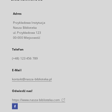
Adres
Przykładowa Instytucja
Nasza Biblioteka
ul. Przykładowa 123
00-000 Miejsowość
Telefon
(+48) 123 456 789
E-Mail
kontakt@nasza-biblioteka.pl
Odwiedź nas!
https://www.nasza-biblioteka.com
Facebook
Link