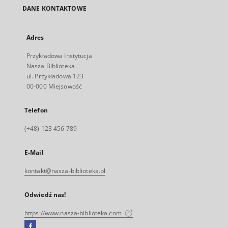
DANE KONTAKTOWE
Adres
Przykładowa Instytucja
Nasza Biblioteka
ul. Przykładowa 123
00-000 Miejsowość
Telefon
(+48) 123 456 789
E-Mail
kontakt@nasza-biblioteka.pl
Odwiedź nas!
https://www.nasza-biblioteka.com
Facebook