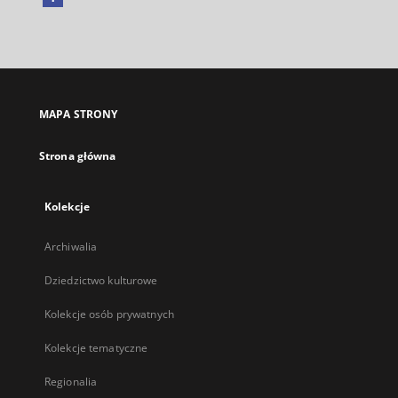
Link
zewnętrzny,
otworzy
się
w
nowej
MAPA STRONY
karcie
Strona główna
Kolekcje
Archiwalia
Dziedzictwo kulturowe
Kolekcje osób prywatnych
Kolekcje tematyczne
Regionalia